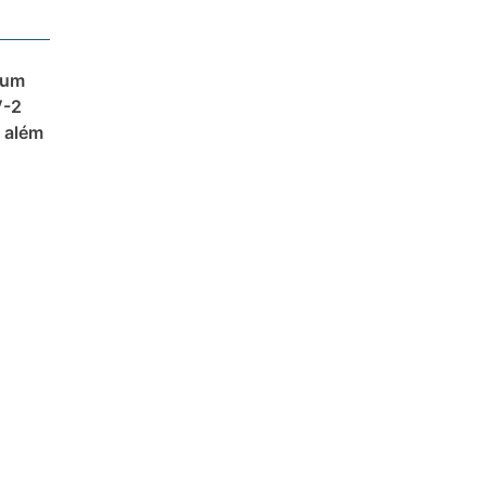
 um
V-2
 além