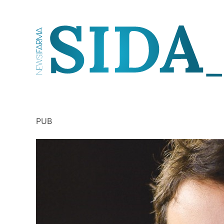
Skip
to
content
SIDA – Infecciologia
PUB